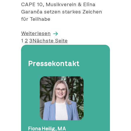
m
CAPE 10, Musikverein & Elīna
e
Garanča setzen starkes Zeichen
n
für Teilhabe
t
l
Weiterlesen
i
1
2
3
Nächste Seite
c
h
t
Pressekontakt
a
m
Fiona Heilig, MA