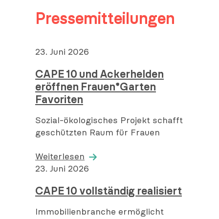
Pressemitteilungen
V
23. Juni 2026
e
CAPE 10 und Ackerhelden
r
eröffnen Frauen*Garten
ö
Favoriten
f
f
Sozial-ökologisches Projekt schafft
e
geschützten Raum für Frauen
n
t
Weiterlesen
l
V
23. Juni 2026
i
e
c
CAPE 10 vollständig realisiert
r
h
ö
t
Immobilienbranche ermöglicht
f