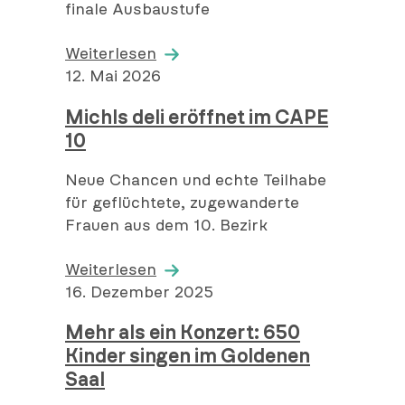
a
finale Ausbaustufe
f
m
e
Weiterlesen
n
V
12. Mai 2026
t
e
l
Michls deli eröffnet im CAPE
r
i
10
ö
c
f
h
Neue Chancen und echte Teilhabe
f
t
für geflüchtete, zugewanderte
e
a
Frauen aus dem 10. Bezirk
n
m
t
Weiterlesen
l
V
16. Dezember 2025
i
e
c
Mehr als ein Konzert: 650
r
h
Kinder singen im Goldenen
ö
t
Saal
f
a
f