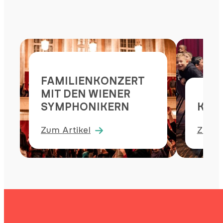
FAMILIENKONZERT
MIT DEN WIENER
SYMPHONIKERN
Kind
Zum Artikel
Zum A
:
:
FAMILIENKONZERT
Kinde
MIT
DEN
WIENER
SYMPHONIKERN