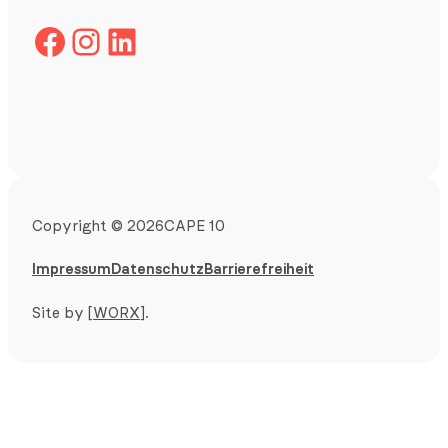
Facebook
Instagram
LinkedIn
Copyright
©
2026
CAPE 10
Impressum
Datenschutz
Barrierefreiheit
Site by
[WORX]
.