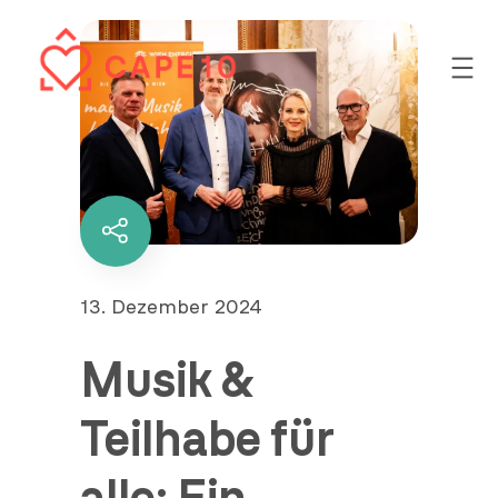
Zum
Inhalt
springen
Diesen
Inhalt
teilen
Veröffentlicht
13. Dezember 2024
am
Musik &
Teilhabe für