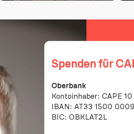
Power
A
of
f
Music
C
1
Spenden für CA
Oberbank
Kontoinhaber: CAPE 10 
IBAN:
AT33 1500 000
BIC:
OBKLAT2L