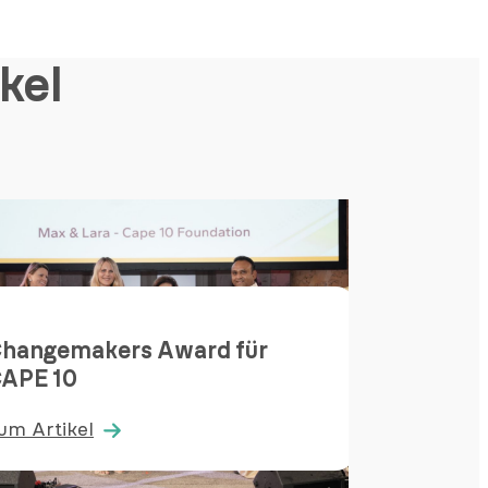
kel
hangemakers Award für
APE 10
Dribb
um Artikel
Zum Ar
:
hangemakers
Dribbel