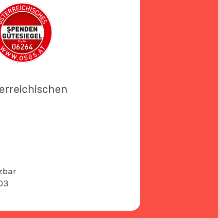
terreichischen
zbar
03