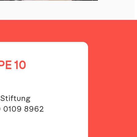
ward
Passen
ür
Werfen
APE
0
PE 10
Stiftung
9 0109 8962