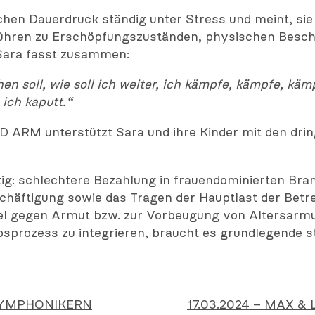
tlichen Dauerdruck ständig unter Stress und meint, s
 führen zu Erschöpfungszuständen, physischen Bes
Sara fasst zusammen:
n soll, wie soll ich weiter, ich kämpfe, kämpfe, käm
ich kaputt.“
 ARM unterstützt Sara und ihre Kinder mit den dri
ltig: schlechtere Bezahlung in frauendominierten Br
eschäftigung sowie das Tragen der Hauptlast der Bet
el gegen Armut bzw. zur Vorbeugung von Altersarmut
rbsprozess zu integrieren, braucht es grundlegende 
SYMPHONIKERN
17.03.2024 – MAX &