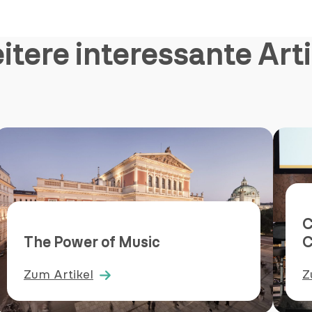
itere interessante Arti
C
The Power of Music
C
Zum Artikel
Z
:
:
The
C