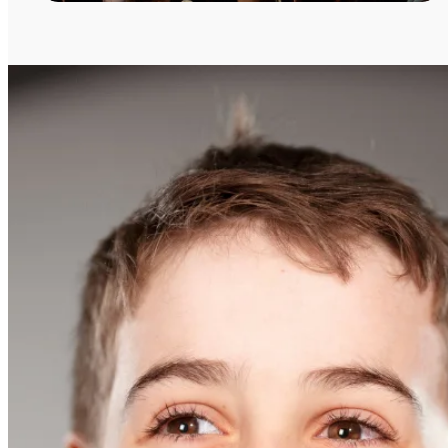
Stars
in
CAPE
10