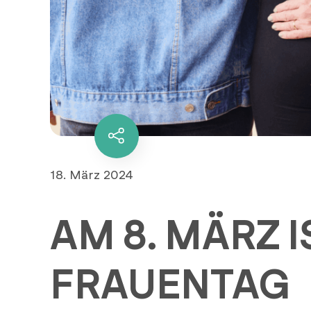
Diesen
Inhalt
teilen
Veröffentlicht
18. März 2024
am
AM 8. MÄRZ 
FRAUENTAG