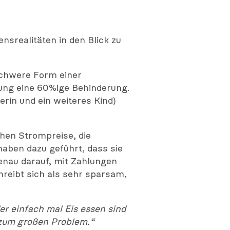
nsrealitäten in den Blick zu
 schwere Form einer
rung eine 60%ige Behinderung.
rin und ein weiteres Kind)
ohen Strompreise, die
haben dazu geführt, dass sie
enau darauf, mit Zahlungen
chreibt sich als sehr sparsam,
r einfach mal Eis essen sind
 zum großen Problem.“