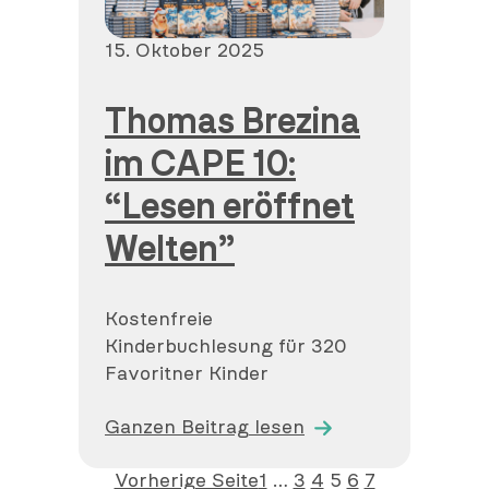
Veröffentlicht
15. Oktober 2025
am
Thomas Brezina
im CAPE 10:
“Lesen eröffnet
Welten”
Kostenfreie
Kinderbuchlesung für 320
Favoritner Kinder
Ganzen Beitrag lesen
Vorherige Seite
1
…
3
4
5
6
7