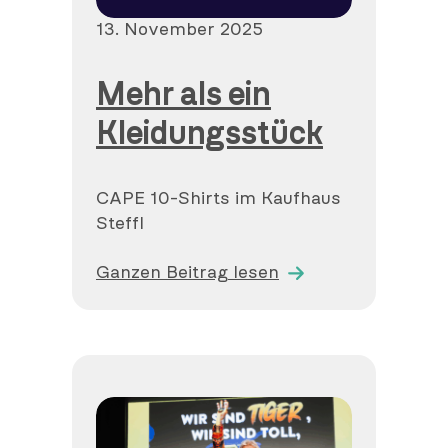
Veröffentlicht
13. November 2025
am
Mehr als ein
Kleidungsstück
CAPE 10-Shirts im Kaufhaus
Steffl
Ganzen Beitrag lesen