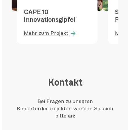
CAPE 10
Somm
Innovationsgipfel
Pört
Mehr zum Projekt
Mehr 
:
:
CAPE
Somm
10
in
Innovationsgipfel
Pörts
Kontakt
Bei Fragen zu unseren
Kinderförderprojekten wenden Sie sich
bitte an: