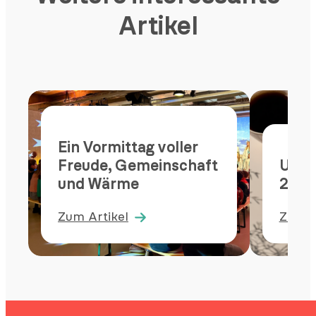
Artikel
Ein Vormittag voller
Freude, Gemeinschaft
Unse
und Wärme
202
Zum Artikel
Zum A
:
:
Ein
Unser
Vormittag
Jahre
voller
2025
Freude,
Gemeinschaft