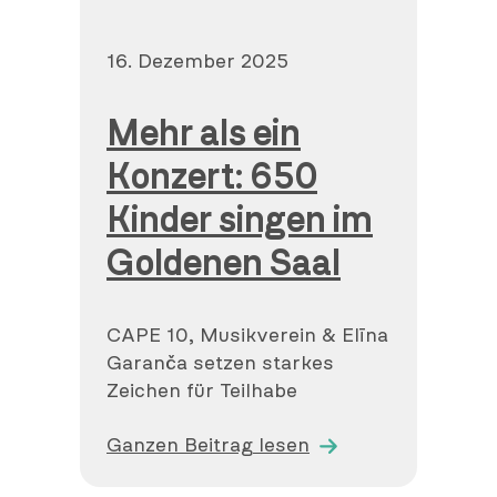
Veröffentlicht
16. Dezember 2025
am
Mehr als ein
Konzert: 650
Kinder singen im
Goldenen Saal
CAPE 10, Musikverein & Elīna
Garanča setzen starkes
Zeichen für Teilhabe
Ganzen Beitrag lesen