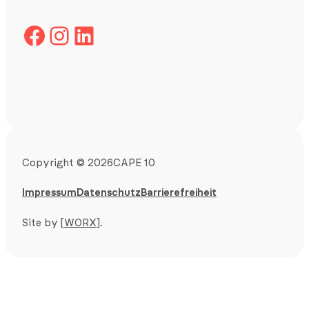
Facebook
Instagram
LinkedIn
Copyright
©
2026
CAPE 10
Impressum
Datenschutz
Barrierefreiheit
Site by
[WORX]
.