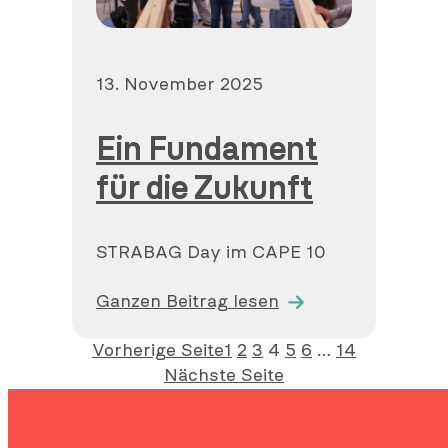
Veröffentlicht
13. November 2025
am
Ein Fundament
für die Zukunft
STRABAG Day im CAPE 10
Ganzen Beitrag lesen
Vorherige Seite
1
2
3
4
5
6
…
14
Nächste Seite