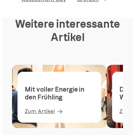
Weitere interessante
Artikel
Mit voller Energie in
Dribb
den Frühling
Werf
Zum Artikel
Zum A
:
:
Mit
Dribbe
voller
Passe