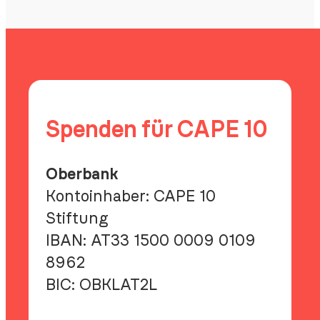
Energie
Werfe
in
den
Frühling
Spenden für CAPE 10
Oberbank
Kontoinhaber: CAPE 10
Stiftung
IBAN:
AT33 1500 0009 0109
8962
BIC:
OBKLAT2L