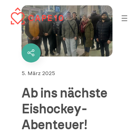
Zum
Inhalt
springen
Diesen
Inhalt
teilen
Veröffentlicht
5. März 2025
am
Ab ins nächste
Eishockey-
Abenteuer!