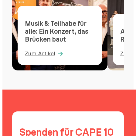
Musik & Teilhabe für
alle: Ein Konzert, das
Auf i
Brücken baut
Rund
Zum Artikel
Zum A
:
:
Musik
Auf
&
in
Teilhabe
die
für
letzte
alle:
Runde
Ein
Konzert,
das
Brücken
Spenden für CAPE 10
baut