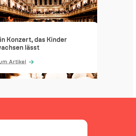
in Konzert, das Kinder
achsen lässt
CAPE 
um Artikel
Zum Ar
:
in
CAPE
onzert,
10
as
Basketb
inder
Day
achsen
2024
ässt