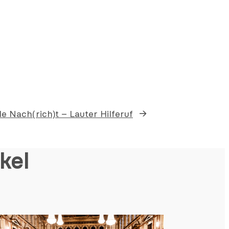
lle Nach(rich)t – Lauter Hilferuf
→
kel