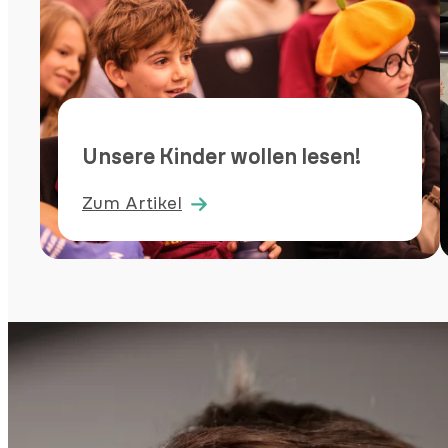
Unsere Kinder wollen lesen!
Zum Artikel
:
Unsere
Kinder
wollen
lesen!