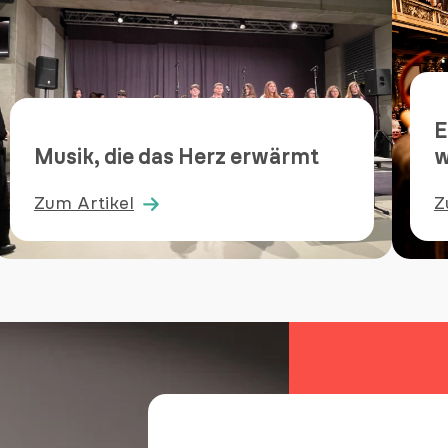
E
Musik, die das Herz erwärmt
w
Zum Artikel
Z
:
:
Musik,
E
die
K
das
d
Herz
K
erwärmt
w
l