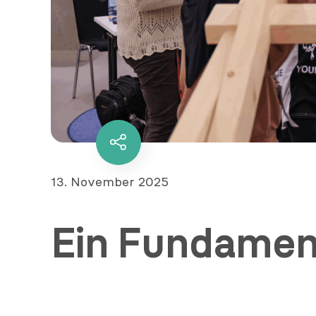
Diesen
Inhalt
teilen
Veröffentlicht
13. November 2025
am
Ein Fundament