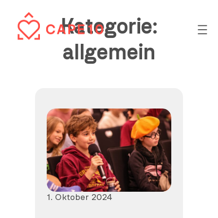
Zum
Kategorie:
Inhalt
springen
allgemein
Veröffentlicht
1. Oktober 2024
am