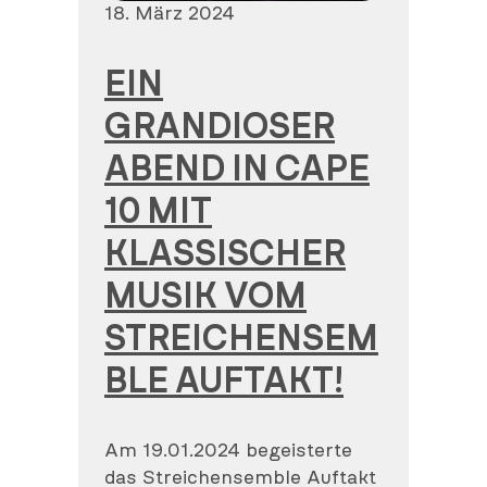
Veröffentlicht
18. März 2024
am
EIN
GRANDIOSER
ABEND IN CAPE
10 MIT
KLASSISCHER
MUSIK VOM
STREICHENSEM
BLE AUFTAKT!
Am 19.01.2024 begeisterte
das Streichensemble Auftakt