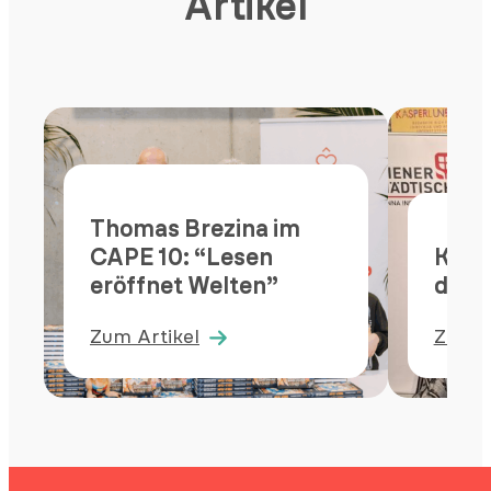
Artikel
Thomas Brezina im
CAPE 10: “Lesen
Kaspe
eröffnet Welten”
das 
Zum Artikel
Zum A
:
:
Thomas
Kaspe
Brezina
&
im
Pezi
CAPE
retten
10:
das