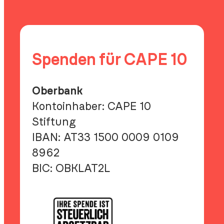
“Lesen
Oster
eröffnet
Welten”
Spenden für CAPE 10
Oberbank
Kontoinhaber: CAPE 10
Stiftung
IBAN:
AT33 1500 0009 0109
8962
BIC:
OBKLAT2L