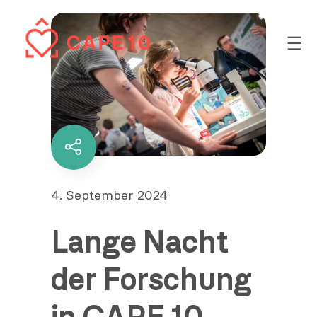
Zum
Inhalt
springen
Diesen
Inhalt
teilen
Veröffentlicht
4. September 2024
am
Lange Nacht
der Forschung