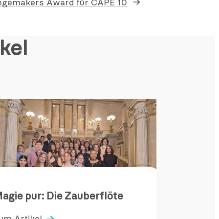
gemakers Award für CAPE 10
→
kel
Ludwi
agie pur: Die Zauberflöte
CAPE 
um Artikel
Zum Ar