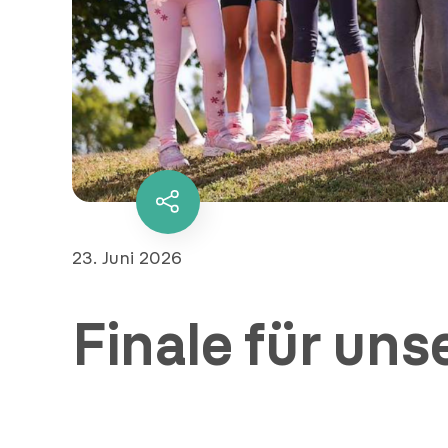
Diesen
Inhalt
teilen
Veröffentlicht
23. Juni 2026
am
Finale für un