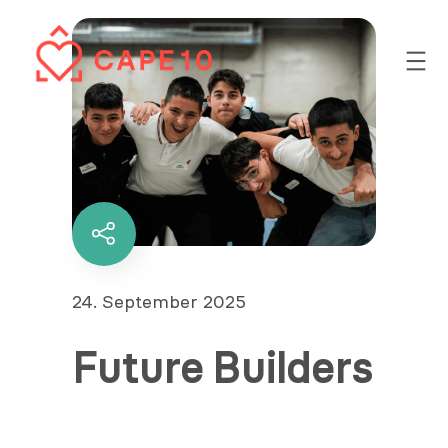
Zum
Inhalt
springen
Diesen
Inhalt
teilen
Veröffentlicht
24. September 2025
am
Future Builders