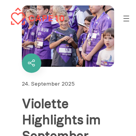
Zum
Inhalt
springen
Diesen
Inhalt
teilen
Veröffentlicht
24. September 2025
am
Violette
Highlights im