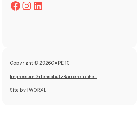
Facebook
Instagram
LinkedIn
Copyright
©
2026
CAPE 10
Impressum
Datenschutz
Barrierefreiheit
Site by
[WORX]
.