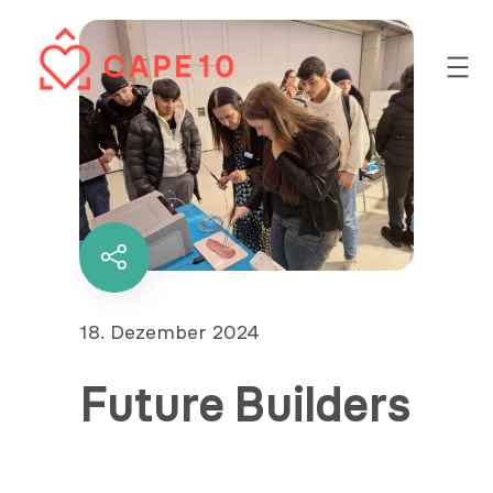
Zum
Inhalt
springen
Diesen
Inhalt
teilen
Veröffentlicht
18. Dezember 2024
am
Future Builders