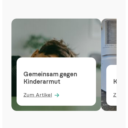
Gemeinsam gegen
Kinderarmut
Kate
Zum Artikel
Zum A
:
:
Gemeinsam
Kater
gegen
Carus
Kinderarmut