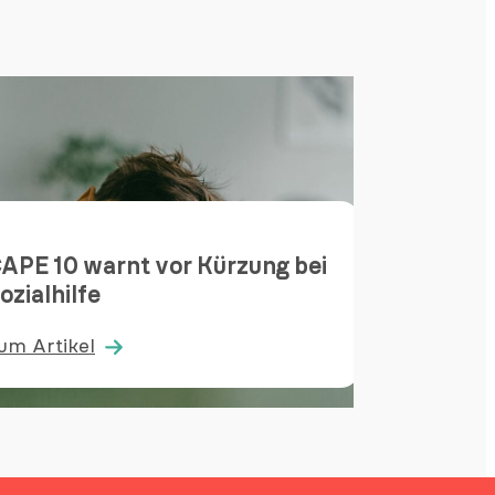
Die Bi
APE 10 warnt vor Kürzung bei
Konze
ozialhilfe
im St
um Artikel
Zum Ar
:
APE
Die
0
Bibel
arnt
in
or
Reime