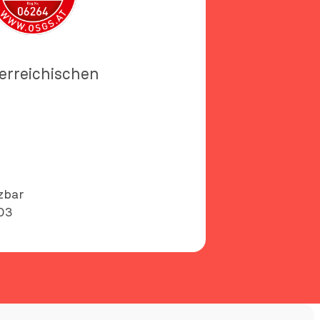
terreichischen
zbar
03