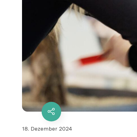
Diesen
Inhalt
teilen
Veröffentlicht
18. Dezember 2024
am