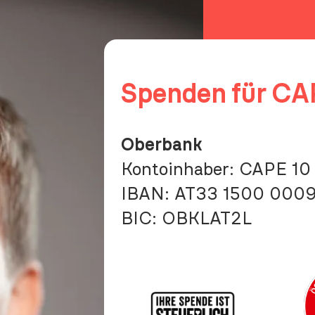
K
b
S
Spenden für CA
Oberbank
Kontoinhaber: CAPE 10 
IBAN:
AT33 1500 000
BIC:
OBKLAT2L