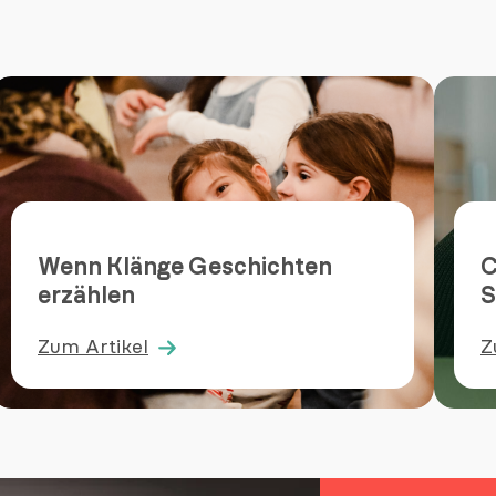
Wenn Klänge Geschichten
C
erzählen
S
Zum Artikel
Z
:
:
Wenn
C
Klänge
1
Geschichten
w
erzählen
v