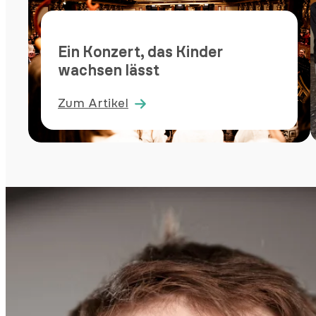
Ein Konzert, das Kinder
wachsen lässt
Zum Artikel
:
Ein
Konzert,
das
Kinder
wachsen
lässt