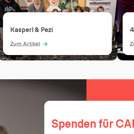
Kasperl & Pezi
Zum Artikel
Z
:
:
Kasperl
4
&
Pezi
Spenden für CA