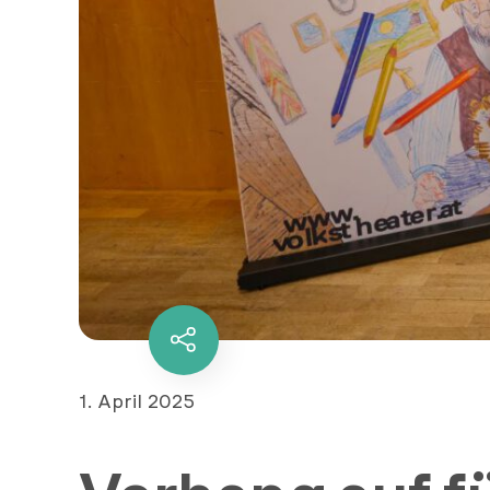
Diesen
Inhalt
teilen
Veröffentlicht
1. April 2025
am