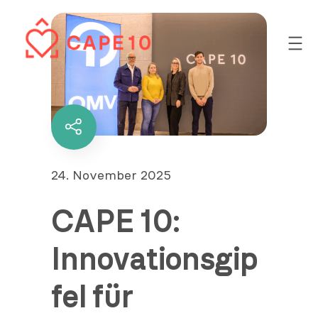
Zum
Inhalt
springen
Diesen
Inhalt
teilen
Veröffentlicht
24. November 2025
am
CAPE 10:
Innovationsgip
fel für