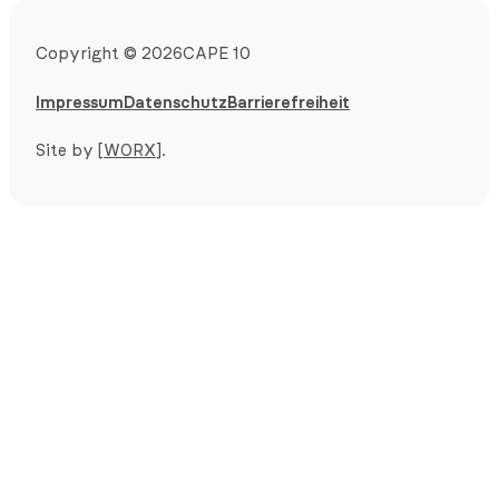
Copyright
©
2026
CAPE 10
Impressum
Datenschutz
Barrierefreiheit
Site by
[WORX]
.