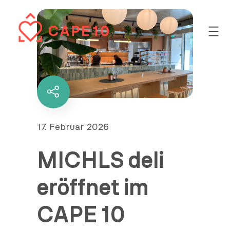
Zum
Inhalt
springen
Diesen
Inhalt
teilen
Veröffentlicht
17. Februar 2026
am
MICHLS deli
eröffnet im
CAPE 10