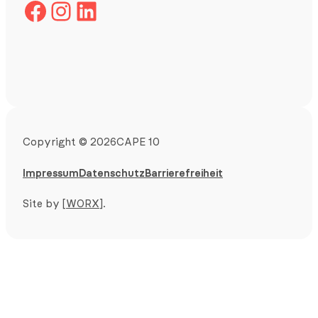
Facebook
Instagram
LinkedIn
Copyright
©
2026
CAPE 10
Impressum
Datenschutz
Barrierefreiheit
Site by
[WORX]
.