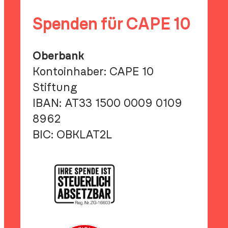
Brück
Spenden für CAPE 10
baut
Oberbank
Kontoinhaber: CAPE 10
Stiftung
IBAN:
AT33 1500 0009 0109
8962
BIC:
OBKLAT2L